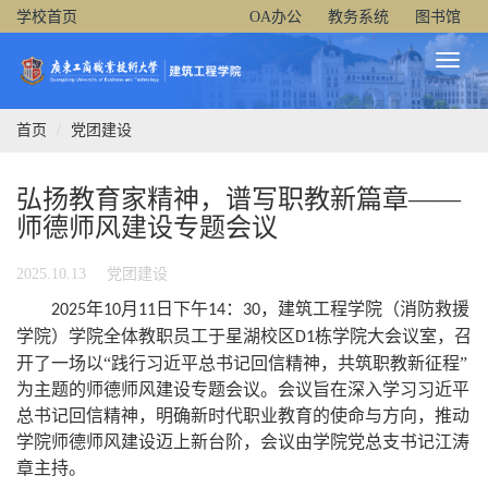
学校首页
OA办公
教务系统
图书馆
Toggl
Naviga
首页
党团建设
弘扬教育家精神，谱写职教新篇章——
师德师风建设专题会议
2025.10.13
党团建设
年
月
日下午
：
，建筑工程学院（消防救援
2025
10
11
14
30
学院）学院全体教职员工于星湖校区
栋学院大会议室，召
D1
开了一场以“践行习近平总书记回信精神，共筑职教新征程”
为主题的师德师风建设专题会议。会议旨在深入学习习近平
总书记回信精神，明确新时代职业教育的使命与方向，推动
学院师德师风建设迈上新台阶，会议由学院党总支书记江涛
章主持。