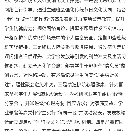
态、校园环境五大维度细化安全措施。一是强化思想文化与
网络言行引导，通过主题班会强化传统节日文化认同，结合
“电信诈骗”“兼职诈骗”等高发案例开展专项警示教育，提升
学生防骗能力；规范网络言论，提醒不跟风转发不实信息，
严格保护评优求职等场景中的个人信息安全，定期排查班级
群可疑链接。二是聚焦人际关系与欺凌隐患，通过宿舍走访
逐间排查评优评先、奖学金发放等引发的利益冲突及生活习
惯积怨，建立矛盾化解台账；部署学生干部担任“信息员”监
测异常，对性格冲动、有矛盾记录学生落实“班委结对关
注”，理性聚会避免冲突。三是精准护航心理健康，针对期
末备考学生开展“减压茶话会”，为考研就业学生组织“经验
分享会”，开通班级“心理树洞”回应诉求；对家庭变故、学
业预警等高关怀学生实行“每周一谈”并联动家长，发现极端
情绪立即启动“院-辅导员-宿舍长”联动机制。四是严抓校园