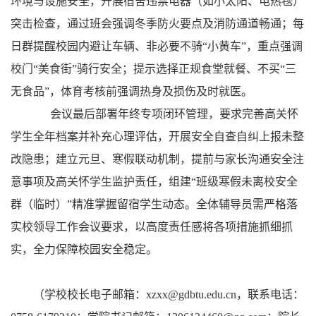
环境与设施安全，开展宿舍违禁电器（如小太阳、电热毯）
突击检查，通过班会强调冬季防火要点及消防通道畅通；每
日群提醒校园内避让车辆、非必要不骑“小黄车”，重点强调
校门“美食街”骑行安全；提示选择正规食堂就餐、不买“三
无食品”，体育考核前强调热身及损伤及时就医。
会议最后部署年终专项闭环管理，要求完善高关怀
学生全年档案并补充心理评估，开展安全自查自纠上报未整
改隐患；建立元旦、寒假联动机制，提前与家长沟通安全注
意事项及高关怀学生监护责任，组建“班级寒假未离校安全
群（临时）”精准掌握留宿学生动态。全体辅导员需严格落
实校领导工作会议要求，以高度责任感将各项措施抓细抓
实，全力保障校园安全稳定。
（学校校长电子邮箱：xzxx@gdbtu.edu.cn，联系电话：