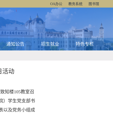
OA办公
教务系统
图书馆
通知公告
招生就业
特色专栏
日活动
致知楼105教室召
院）学生党支部书
代表以及党务小组成