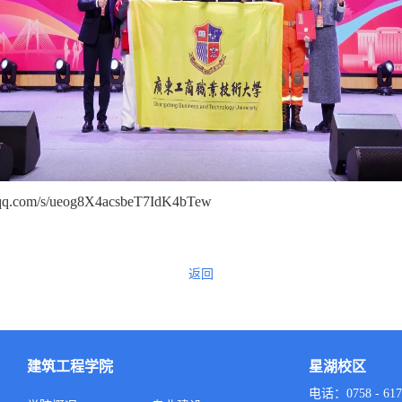
n.qq.com/s/ueog8X4acsbeT7IdK4bTew
返回
建筑工程学院
星湖校区
电话：0758 - 617