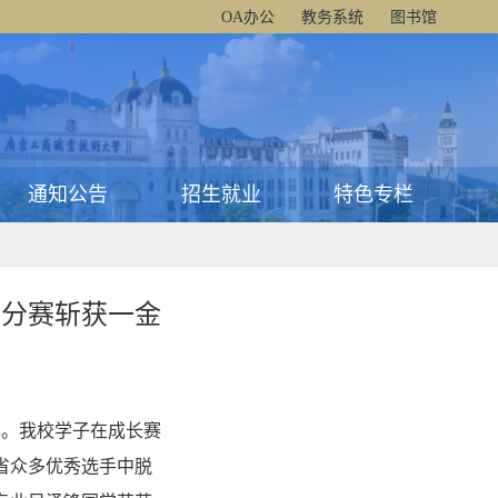
OA办公
教务系统
图书馆
通知公告
招生就业
特色专栏
省分赛斩获一金
幕。我校学子在成长赛
省众多优秀选手中脱